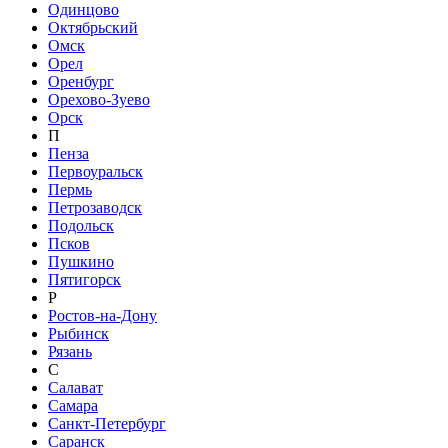
Одинцово
Октябрьский
Омск
Орел
Оренбург
Орехово-Зуево
Орск
П
Пенза
Первоуральск
Пермь
Петрозаводск
Подольск
Псков
Пушкино
Пятигорск
Р
Ростов-на-Дону
Рыбинск
Рязань
С
Салават
Самара
Санкт-Петербург
Саранск