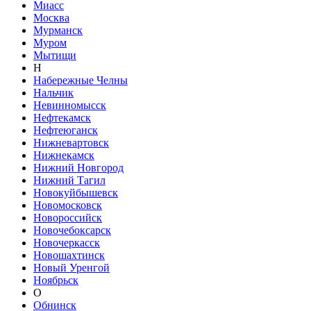
Миасс
Москва
Мурманск
Муром
Мытищи
Н
Набережные Челны
Нальчик
Невинномысск
Нефтекамск
Нефтеюганск
Нижневартовск
Нижнекамск
Нижний Новгород
Нижний Тагил
Новокуйбышевск
Новомосковск
Новороссийск
Новочебоксарск
Новочеркасск
Новошахтинск
Новый Уренгой
Ноябрьск
О
Обнинск