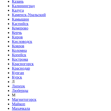
Казань
Калининград
Калуга
Каменск-Уральский
Камышин
Каспийск
Кемерово
Керчь
Киров
Кисловодск
Ковров
Коломна
Копейск
Кострома
Красногорск
Краснодар
Курган
Курск
Л
Липецк
Люберцы
М
Магнитогорск
Майкоп
Махачкала