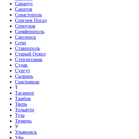
Сарапул
Саратов
Севастополь
Сергиев Посад
Серпухов
Симферополь
Смоленск
Сочи
Ставрополь
Старый Оскол
Стерлитамак
Судак
Сургут
Сызрань
Сыктывкар
Т
Таганрог
Тамбов
Тверь
Тольятти
Тула
Тюмень
У
Ульяновск
Уфа