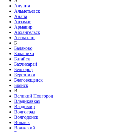
А
Алушта
Альметьевск
Анапа
Арзамас
Армавир
Архангельск
Астрахань
Б
Балаково
Балашиха
Батайск
Бахчисарай
Белгород
Березники
Благовещенск
Брянск
В
Великий Новгород
Владикавказ
Владимир
Волгоград
Волгодонск
Волжск
Волжский