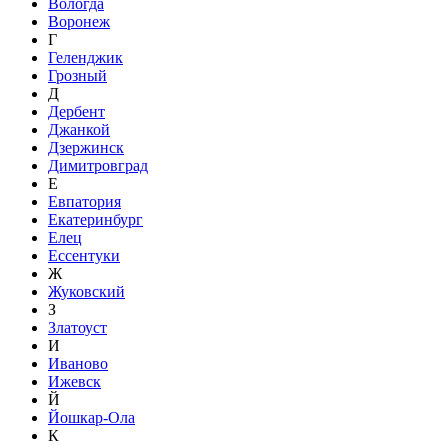
Вологда
Воронеж
Г
Геленджик
Грозный
Д
Дербент
Джанкой
Дзержинск
Димитровград
Е
Евпатория
Екатеринбург
Елец
Ессентуки
Ж
Жуковский
З
Златоуст
И
Иваново
Ижевск
Й
Йошкар-Ола
К