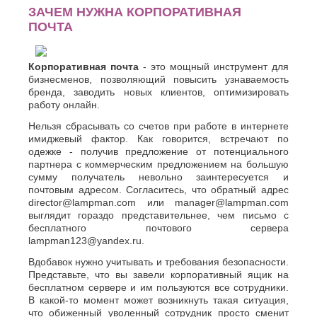
О
ЗАЧЕМ НУЖНА КОРПОРАТИВНАЯ
Березники
ПОЧТА
Благовещенск
Обнинск
Брянск
Одинцово
Октябрьский
В
Корпоративная почта
- это мощный инструмент для
Омск
бизнесменов, позволяющий повысить узнаваемость
Великий
Орел
бренда, заводить новых клиентов, оптимизировать
Новгород
Оренбург
работу онлайн.
Владикавказ
Орехово-
Владимир
Нельзя сбрасывать со счетов при работе в интернете
Зуево
Волгоград
имиджевый фактор. Как говорится, встречают по
Орск
Волгодонск
одежке - получив предложение от потенциального
П
Волжск
партнера с коммерческим предложением на большую
сумму получатель невольно заинтересуется и
Волжский
Пенза
почтовым адресом. Согласитесь, что обратный адрес
Вологда
Первоуральск
director@lampman.com или manager@lampman.com
Воронеж
Пермь
выглядит гораздо представительнее, чем письмо с
Петрозаводск
Г
бесплатного почтового сервера
Подольск
lampman123@yandex.ru.
Геленджик
Псков
Вдобавок нужно учитывать и требования безопасности.
Грозный
Пушкино
Представьте, что вы завели корпоративный ящик на
Пятигорск
Д
бесплатном сервере и им пользуются все сотрудники.
В какой-то момент может возникнуть такая ситуация,
Р
Дербент
что обиженный уволенный сотрудник просто сменит