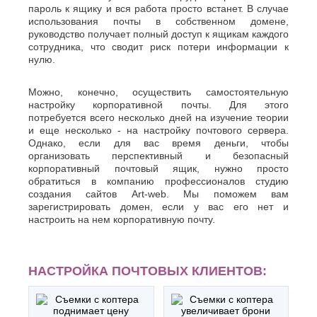
Джанкой
Ростов-
пароль к ящику и вся работа просто встанет. В случае
Дзержинск
на-
использования почты в собственном домене,
Дону
Димитровград
руководство получает полный доступ к ящикам каждого
Рыбинск
сотрудника, что сводит риск потери информации к
Е
Рязань
нулю.
Евпатория
С
Екатеринбург
Можно, конечно, осуществить самостоятельную
Салават
Елец
настройку корпоративной почты. Для этого
Самара
Ессентуки
потребуется всего несколько дней на изучение теории
Санкт-
и еще несколько - на настройку почтового сервера.
Ж
Петербург
Однако, если для вас время деньги, чтобы
Саранск
Жуковский
организовать перспективный и безопасный
Сарапул
корпоративный почтовый ящик, нужно просто
З
Саратов
обратиться в компанию профессионалов студию
создания сайтов Аrt-web. Мы поможем вам
Севастополь
Златоуст
зарегистрировать домен, если у вас его нет и
Сергиев
И
настроить на нем корпоративную почту.
Посад
Серпухов
Иваново
Симферополь
Ижевск
Смоленск
НАСТРОЙКА ПОЧТОВЫХ КЛИЕНТОВ:
Й
Сочи
Ставрополь
Йошкар-
Старый
Ола
Оскол