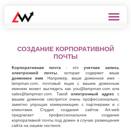
Выберите
город
Нефтеюганск
А
Нижневартовск
СОЗДАНИЕ КОРПОРАТИВНОЙ
Нижнекамск
Алушта
ПОЧТЫ
Нижний
Альметьевск
Новгород
Анапа
Корпоративная почта
- это
учетная запись
Нижний
Арзамас
электронной почты
, которая содержит ваше
Тагил
Армавир
доменное имя
. Например, ваше доменное имя -
Новокуйбышевск
lampman.com, почтовый ящик с вашим доменным
Архангельск
Новомосковск
именем может выглядеть как you@lampman.com или
Астрахань
Новороссийск
sales@lampman.com. Такой
электронный адрес
с
Б
Новочебоксарск
вашим доменом смотрится очень профессионально,
Новочеркасск
заметно упрощая коммуникацию с партнерами и с
Балаково
клиентами. Студия создания сайтов Аrt-web
Новошахтинск
Балашиха
предлагает профессиональное создание
Новый
Батайск
корпоративной почты под домен в случае размещения
Уренгой
Бахчисарай
сайта на нашем хостинге.
Ноябрьск
Белгород