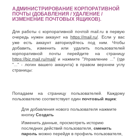
Хасавюрт
Липецк
Химки
АДМИНИСТРИРОВАНИЕ КОРПОРАТИВНОЙ
Люберцы
ПОЧТЫ (ДОБАВЛЕНИЯ / УДАЛЕНИЕ /
Ч
М
ИЗМЕНЕНИЕ ПОЧТОВЫХ ЯЩИКОВ).
Чебоксары
Магнитогорск
Для работы с корпоративной почтой mail.ru в первую
Челябинск
Майкоп
очередь нужен аккаунт на
https://mail.ru/
. Если у вас
Череповец
Махачкала
уже есть аккаунт авторизуйтесь под ним. Чтобы
Черкесск
Миасс
добавить, изменить или удалить пользователей
Москва
Ш
корпоративной почты перейдите на страницу
Мурманск
https://biz.mail.ru/mail/
и нажмите "Управление ..." (где
Шахты
Муром
"..." - логин вашего аккаунта) в правом верхнем углу
страницы:
Мытищи
Э
Н
Электросталь
Энгельс
Набережные
Челны
Попадаем на страницу пользователей. Каждому
Я
пользователю соответствует один
почтовый ящик
:
Нальчик
Ялта
Невинномысск
Для добавления нового пользователя нажмите
Ярославль
Нефтекамск
кнопку
Создать
Изменить данные, просмотреть историю
последних действий пользователя,
сменить
пароль
можно перейдя в профиль пользователя,