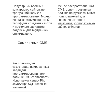
Популярный блочный
Менее распро­страненная
конструктор сайтов, не
CMS, ориентированная
требующий навыков
больше на русскоязычных
программирования. Можно
пользователей для
использовать бесплатный
создания
интернет-
тариф для создания сайтов
магазинов
,
корпоративных
и несколько вариантов
сайтов
и блогов.
подписки для внутренней
оптимизации.
Самописные CMS
Как правило для
узкоспециали­зированных
задач для
программирования
или
повышения безопасности.
Используют связки Php,
JavaScript, SQL, готовые
framework.