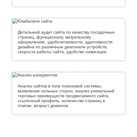
Хасавюрт
Липецк
Химки
Люберцы
ЮЗАБИЛИТИ САЙТА
Ч
М
Чебоксары
Магнитогорск
Детальный аудит сайта по качеству посадочных
Челябинск
Майкоп
страниц, функционалу, визуальному
Череповец
Махачкала
оформлению, удобочитаемости, адаптивности
Черкесск
Миасс
дизайна по различные диагонали устройств,
скорости работы сайта, удобство навигации.
Москва
Ш
Мурманск
Шахты
Муром
АНАЛИЗ КОНКУРЕНТОВ
Мытищи
Э
Н
Электросталь
Анализ сайтов в топе поисковой системы,
Энгельс
Набережные
выявление сильных сторон, анализ уникальный
Челны
Я
торговых преимуществ продвигаемого сайта,
Нальчик
ссылочный профиль, количество страниц в
Ялта
Невинномысск
поиске, возраст доменов.
Ярославль
Нефтекамск