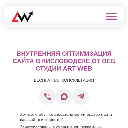
Выберите
город
Нефтеюганск
А
Нижневартовск
Нижнекамск
ВНУТРЕННЯЯ ОПТИМИЗАЦИЯ
Алушта
Нижний
Альметьевск
САЙТА В КИСЛОВОДСКЕ ОТ ВЕБ
Новгород
Анапа
СТУДИИ ART-WEB
Нижний
Арзамас
Тагил
Армавир
Новокуйбышевск
БЕСПЛАТНАЯ КОНСУЛЬТАЦИЯ
Архангельск
Новомосковск
Астрахань
Новороссийск
Б
Новочебоксарск
Новочеркасск
Балаково
Новошахтинск
Балашиха
Новый
Хотите, чтобы пользователи могли быстро найти
Батайск
Уренгой
ваш сайт в интернете?
Бахчисарай
Ноябрьск
Заинтересованы в уменьшении рекламных
Белгород