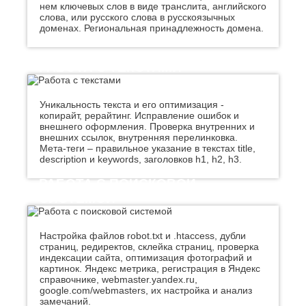
нем ключевых слов в виде транслита, английского
К
Стерлитамак
слова, или русского слова в русскоязычных
Судак
доменах. Региональная принадлежность домена.
Казань
Сургут
Калининград
Сызрань
Калуга
РАБОТА С ТЕКСТАМИ
Сыктывкар
Каменск-
Уральский
Т
Камышин
Уникальность текста и его оптимизация -
Таганрог
Каспийск
копирайт, рерайтинг. Исправление ошибок и
Тамбов
Кемерово
внешнего оформления. Проверка внутренних и
Тверь
Керчь
внешних ссылок, внутренняя перелинковка.
Мета-теги – правильное указание в текстах title,
Тольятти
Киров
description и keywords, заголовков h1, h2, h3.
Тула
Кисловодск
Тюмень
Ковров
РАБОТА С ПОИСКОВОЙ
Коломна
У
СИСТЕМОЙ
Копейск
Ульяновск
Кострома
Уфа
Красногорск
Настройка файлов robot.txt и .htaccess, дубли
Краснодар
страниц, редиректов, склейка страниц, проверка
Ф
индексации сайта, оптимизация фотографий и
Курган
картинок. Яндекс метрика, регистрация в Яндекс
Феодосия
Курск
справочнике, webmaster.yandex.ru,
Х
google.com/webmasters, их настройка и анализ
Л
замечаний.