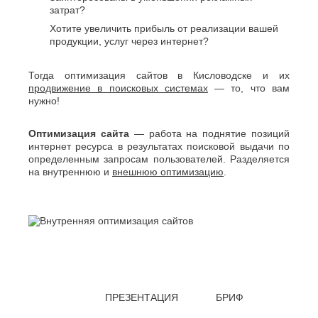
О
затрат?
Березники
Благовещенск
Хотите увеличить прибыль от реализации вашей
Обнинск
Брянск
продукции, услуг через интернет?
Одинцово
Октябрьский
В
Омск
Тогда оптимизация сайтов в Кисловодске и их
Великий
Орел
продвижение в поисковых системах
— то, что вам
Новгород
нужно!
Оренбург
Владикавказ
Орехово-
Владимир
Зуево
Оптимизация сайта
— работа на поднятие позиций
Волгоград
Орск
интернет ресурса в результатах поисковой выдачи по
Волгодонск
определенным запросам пользователей. Разделяется
П
Волжск
на внутреннюю и
внешнюю оптимизацию
.
Волжский
Пенза
Вологда
Первоуральск
Воронеж
Пермь
Петрозаводск
Г
Подольск
Геленджик
Псков
Грозный
Пушкино
Пятигорск
Д
ПРЕЗЕНТАЦИЯ
БРИФ
Р
Дербент