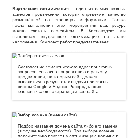
Джанкой
Ростов-
Дзержинск
на-
Внутренняя оптимизация
– один из самых важных
Дону
Димитровград
аспектов продвижения, который определяет качество
Рыбинск
размещённой на страницах информации. Только
Е
Рязань
после выполнения этих мероприятий ваш ресурс
можно считать сео-сайтом. В Кисловодске мы
Евпатория
С
выполняем внутреннюю оптимизацию на этапе
Екатеринбург
наполнения. Комплекс работ предусматривает:
Салават
Елец
Самара
ПОДБОР КЛЮЧЕВЫХ СЛОВ
Ессентуки
Санкт-
Ж
Петербург
Саранск
Составление семантического ядра: поисковых
Жуковский
запросов, согласно направлению и региону
Сарапул
З
продвижения, по которым сайт должен
Саратов
выводиться в результатах выдачи поисковых
Севастополь
Златоуст
систем Google и Яндекс. Распределение
Сергиев
ключевых слов по страницам ceo-сайта.
И
Посад
Серпухов
Иваново
Симферополь
ВЫБОР ДОМЕНА
(ИМЕНИ САЙТА)
Ижевск
Смоленск
Й
Сочи
Подбор названия домена сайта либо его замена
Ставрополь
Йошкар-
(в случае необходимости). При выборе домена
Старый
Ола
положительно влияет на оптимизацию наличие в
Оскол