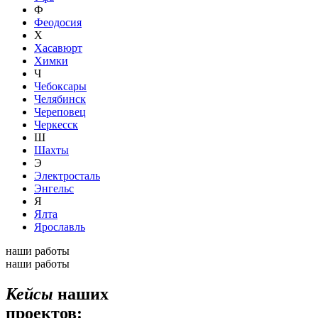
Ф
Феодосия
Х
Хасавюрт
Химки
Ч
Чебоксары
Челябинск
Череповец
Черкесск
Ш
Шахты
Э
Электросталь
Энгельс
Я
Ялта
Ярославль
наши работы
наши работы
Кейсы
наших
проектов: