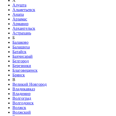
А
Алушта
Альметьевск
Анапа
Арзамас
Армавир
Архангельск
Астрахань
Б
Балаково
Балашиха
Батайск
Бахчисарай
Белгород
Березники
Благовещенск
Брянск
В
Великий Новгород
Владикавказ
Владимир
Волгоград
Волгодонск
Волжск
Волжский