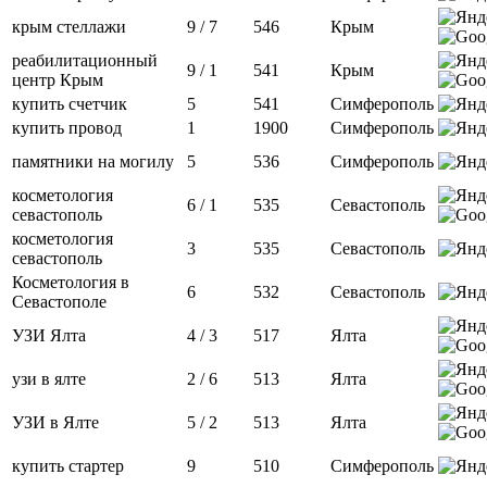
крым стеллажи
9 / 7
546
Крым
реабилитационный
9 / 1
541
Крым
центр Крым
купить счетчик
5
541
Симферополь
купить провод
1
1900
Симферополь
памятники на могилу
5
536
Симферополь
косметология
6 / 1
535
Севастополь
севастополь
косметология
3
535
Севастополь
севастополь
Косметология в
6
532
Севастополь
Севастополе
УЗИ Ялта
4 / 3
517
Ялта
узи в ялте
2 / 6
513
Ялта
УЗИ в Ялте
5 / 2
513
Ялта
купить стартер
9
510
Симферополь