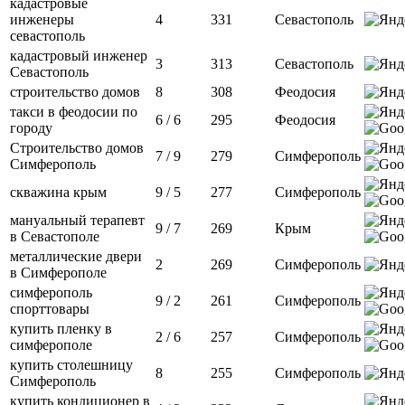
кадастровые
инженеры
4
331
Севастополь
севастополь
кадастровый инженер
3
313
Севастополь
Севастополь
строительство домов
8
308
Феодосия
такси в феодосии по
6 / 6
295
Феодосия
городу
Строительство домов
7 / 9
279
Симферополь
Симферополь
скважина крым
9 / 5
277
Симферополь
мануальный терапевт
9 / 7
269
Крым
в Севастополе
металлические двери
2
269
Симферополь
в Симферополе
симферополь
9 / 2
261
Симферополь
спорттовары
купить пленку в
2 / 6
257
Симферополь
симферополе
купить столешницу
8
255
Симферополь
Симферополь
купить кондиционер в