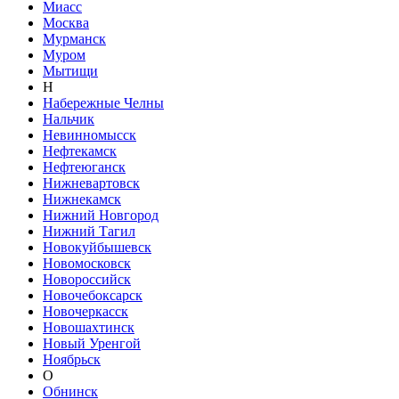
Миасс
Москва
Мурманск
Муром
Мытищи
Н
Набережные Челны
Нальчик
Невинномысск
Нефтекамск
Нефтеюганск
Нижневартовск
Нижнекамск
Нижний Новгород
Нижний Тагил
Новокуйбышевск
Новомосковск
Новороссийск
Новочебоксарск
Новочеркасск
Новошахтинск
Новый Уренгой
Ноябрьск
О
Обнинск