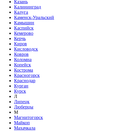
Казань
Калининград
Калуга
Каменск-Уральский
Камышин
Каспийск
Кемерово
Керчь
Киров
Кисловодск
Ковров
Коломна
Копейск
Кострома
Красногорск
Краснодар
Курган
Курск
Л
Липецк
Люберцы
М
Магнитогорск
Майкоп
Махачкала