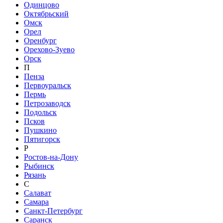
Одинцово
Октябрьский
Омск
Орел
Оренбург
Орехово-Зуево
Орск
П
Пенза
Первоуральск
Пермь
Петрозаводск
Подольск
Псков
Пушкино
Пятигорск
Р
Ростов-на-Дону
Рыбинск
Рязань
С
Салават
Самара
Санкт-Петербург
Саранск