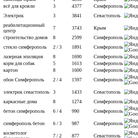
всё для кровли
3
4377
Симферополь
Электрик
3
3841
Севастополь
реабилитационный
7
3743
Крым
центр
строительство домов
8
2599
Симферополь
стекло симферополь
2 / 3
1891
Симферополь
лазерная эпиляция
8
1690
Симферополь
корм для собак
5
1613
Симферополь
картон
8
1600
Симферополь
обои Симферополь
2 / 4
1597
Симферополь
электрик севастополь
3
1433
Севастополь
каркасные дома
8
1274
Симферополь
бетон симферополь
6 / 4
990
Симферополь
симферополь бетон
6 / 3
987
Симферополь
косметолог
7 / 2
877
Севастополь