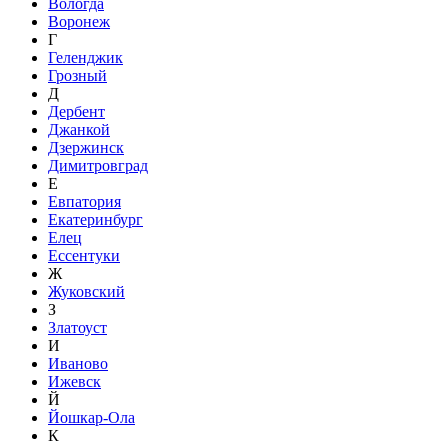
Вологда
Воронеж
Г
Геленджик
Грозный
Д
Дербент
Джанкой
Дзержинск
Димитровград
Е
Евпатория
Екатеринбург
Елец
Ессентуки
Ж
Жуковский
З
Златоуст
И
Иваново
Ижевск
Й
Йошкар-Ола
К