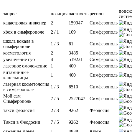
поиск
запрос
позиция
частность
регион
систе
кадастровая инженер
2
159947
Симферополь
xbox в симферополе
2 / 1
109
Симферополь
школа вокала в
1 / 3
61
Симферополь
симферополе
косметология
2
3485
Симферополь
увеличение губ
4
519231
Симферополь
лазерное омоложение
1
400
Симферополь
витаминные
1
400
Симферополь
капельницы
лазерная косметология
1 / 3
6510
Симферополь
в симферополе
Мой сам
7 / 5
2527047
Симферополь
Симферополь
такси феодосия
2 / 3
9262
Феодосия
Такси в Феодосии
7 / 5
9262
Феодосия
саженцы Крым
1
4838
Крым