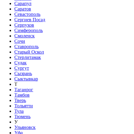
Сарапул
Саратов
Севастополь
Сергиев Посад
Серпухов
Симферополь
Смоленск
Сочи
Ставрополь
Старый Оскол
Стерлитамак
Судак
Сургут
Сызрань
Сыктывкар
Т
Таганрог
Тамбов
Тверь
Тольятти
Тула
Тюмень
У
Ульяновск
Уфа