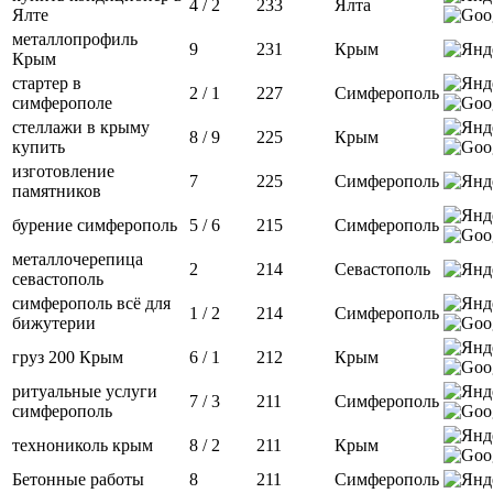
4 / 2
233
Ялта
Ялте
металлопрофиль
9
231
Крым
Крым
стартер в
2 / 1
227
Симферополь
симферополе
стеллажи в крыму
8 / 9
225
Крым
купить
изготовление
7
225
Симферополь
памятников
бурение симферополь
5 / 6
215
Симферополь
металлочерепица
2
214
Севастополь
севастополь
симферополь всё для
1 / 2
214
Симферополь
бижутерии
груз 200 Крым
6 / 1
212
Крым
ритуальные услуги
7 / 3
211
Симферополь
симферополь
технониколь крым
8 / 2
211
Крым
Бетонные работы
8
211
Симферополь