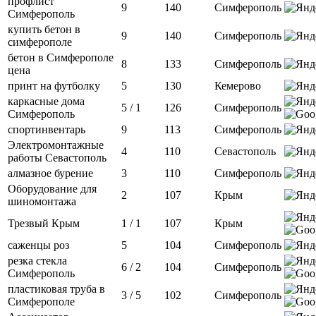
профлист
9
140
Симферополь
Симферополь
купить бетон в
9
140
Симферополь
симферополе
бетон в Симферополе
8
133
Симферополь
цена
принт на футболку
5
130
Кемерово
каркасные дома
5 / 1
126
Симферополь
Симферополь
спортинвентарь
9
113
Симферополь
Электромонтажные
4
110
Севастополь
работы Севастополь
алмазное бурение
3
110
Симферополь
Оборудование для
2
107
Крым
шиномонтажа
Трезвый Крым
1 / 1
107
Крым
саженцы роз
5
104
Симферополь
резка стекла
6 / 2
104
Симферополь
Симферополь
пластиковая труба в
3 / 5
102
Симферополь
Симферополе