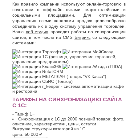
Джанкой
Ростов-
Как правило компании используют онлайн-торговлю в
Дзержинск
на-
сочетании с оффлайн-точками, маркетплейсами и
Дону
Димитровград
социальными площадками. Для оптимизации
Рыбинск
управления всеми каналами продаж целесообразно
Е
Рязань
объединить их в одну систему управления торговлей.
Евпатория
Наша
веб студия
проводит работы по синхронизации
С
Екатеринбург
сайтов, в том числе на CMS
Битрикс
со следующими
системами:
Салават
Елец
Самара
Ессентуки
Санкт-
Ж
Петербург
Саранск
Жуковский
Сарапул
З
Саратов
Севастополь
Златоуст
Сергиев
И
Посад
ТАРИФЫ НА СИНХРОНИЗАЦИЮ САЙТА
Серпухов
Иваново
С 1С:
Симферополь
Ижевск
«Тариф 1»
Смоленск
Й
Синхронизация с 1С до 2000 позиций товара: фото,
Сочи
описание, характеристики, цены, остатки
Ставрополь
Йошкар-
Выгрузка структуры категорий из 1С
Старый
Ола
цена:
50 000 ₽
Оскол