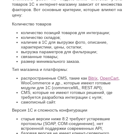
Хасавюрт
Липецк
товаров 1С к интернет-магазину зависит от множества
Химки
Люберцы
факторов. Вот основные критерии, которые влияют на
цену:
Ч
М
Количество товаров
Чебоксары
Магнитогорск
Челябинск
количество позиций товаров для интеграции;
Майкоп
количество складов;
Череповец
Махачкала
наличие в 1С для выгрузки фото, описание,
Черкесск
Миасс
характеристики, цены, остатки;
Москва
Ш
выгрузка параметров для фильтрации;
связанные товары;
Мурманск
Шахты
размер минимального заказа.
Муром
Мытищи
Тип магазина и платформы:
Э
Н
распространеные CMS, такие как
Bitrix
,
OpenCart
,
Электросталь
WooCommerce и др., которые имеют готовые
Энгельс
Набережные
модули для 1С (commerceML, REST API);
Челны
CMS, которые не имеют готовых решений, где
Я
Нальчик
требуется разработка интеграции с нуля;
самописный сайт.
Ялта
Невинномысск
Ярославль
Нефтекамск
Версия 1С и сложность конфигурации
старые версии ниже 8:2 требуют устаревшие
протоколы (SOAP, COM-соединение), нет
встроенной поддержки современных API;
базовая версия не имеет клиент-серверного