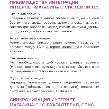
ПРЕИМУЩЕСТВА ИНТЕГРАЦИИ
О
Березники
ИНТЕРНЕТ-МАГАЗИНА С СИСТЕМОЙ 1С:
Благовещенск
Обнинск
Брянск
Экономия времени
Одинцово
Товарный каталог в одной системе, выгрузка на сайт
Октябрьский
В
без ручного ввода товаров, автоматическая выгрузка
Омск
заказов для обработки менеджерами, выгрузка данных
Великий
Орел
о продажах для бухгалтерских отчетов.
Новгород
Оренбург
Владикавказ
Актуальная информация
Орехово-
Владимир
Автоматическая синхронизация номенклатуры, цен и
Зуево
Волгоград
остатков между 1С и
интернет-магазином
в реальном
Орск
времени.
Волгодонск
П
Волжск
Снижение ошибок
Волжский
Нет необходимости дублировать данные вручную
Пенза
Вологда
(меньше опечаток, путаницы в заказах). Исключаются
Первоуральск
Воронеж
расхождения в остатках на сайте и в базе 1С.
Пермь
Петрозаводск
Г
Удобство интеграции
Подольск
Передача актуальных данных сторонним сервисам
Геленджик
доставки (габариты, вес, адрес отгрузки), платежным
Псков
Грозный
системам, маркетплейсами, CRM и т.п.
Пушкино
Пятигорск
Д
СИНХРОНИЗАЦИЯ ИНТЕРНЕТ
Р
МАГАЗИНА С 1С:БУХГАЛТЕРИЯ, СБИС
Дербент