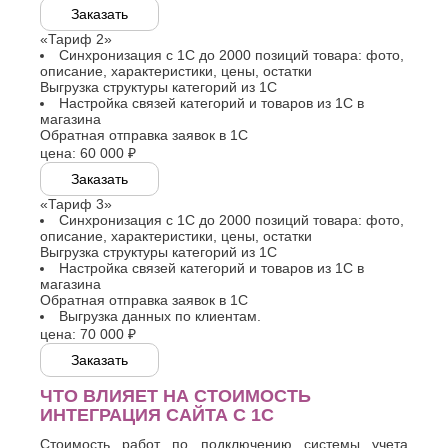
К
Заказать
Стерлитамак
«Тариф 2»
Судак
Казань
Синхронизация с 1С до 2000 позиций товара: фото,
Сургут
Калининград
описание, характеристики, цены, остатки
Сызрань
Калуга
Выгрузка структуры категорий из 1С
Сыктывкар
Настройка связей категорий и товаров из 1С в
Каменск-
магазина
Уральский
Т
Обратная отправка заявок в 1С
Камышин
цена:
60 000 ₽
Таганрог
Каспийск
Тамбов
Заказать
Кемерово
Тверь
Керчь
«Тариф 3»
Тольятти
Киров
Синхронизация с 1С до 2000 позиций товара: фото,
описание, характеристики, цены, остатки
Тула
Кисловодск
Выгрузка структуры категорий из 1С
Тюмень
Ковров
Настройка связей категорий и товаров из 1С в
Коломна
магазина
У
Копейск
Обратная отправка заявок в 1С
Выгрузка данных по клиентам.
Ульяновск
Кострома
цена:
70 000 ₽
Уфа
Красногорск
Краснодар
Заказать
Ф
Курган
ЧТО ВЛИЯЕТ НА СТОИМОСТЬ
Феодосия
Курск
ИНТЕГРАЦИЯ САЙТА С 1С
Х
Л
Стоимость работ по подключению системы учета