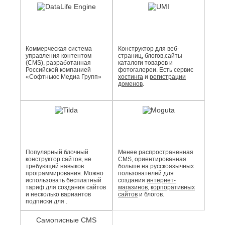
Коммерческая система
Конструктор для веб-
управления контентом
страниц, блогов,сайты
(CMS), разработанная
каталоги товаров и
Российской компанией
фотогалереи. Есть сервис
«Софтньюс Медиа Групп»
хостинга
и
регистрации
доменов
.
Популярный блочный
Менее распро­страненная
конструктор сайтов, не
CMS, ориентированная
требующий навыков
больше на русскоязычных
программирования. Можно
пользователей для
использовать бесплатный
создания
интернет-
тариф для создания сайтов
магазинов
,
корпоративных
и несколько вариантов
сайтов
и блогов.
подписки для .
Самописные CMS