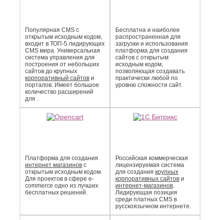
Популярная CMS с
Бесплатна и наиболее
открытым исходным кодом,
распро­страненная для
входит в ТОП-5 лидирующих
загрузки и использования
CMS мира. Универсальная
платформа для создания
система управления для
сайтов с открытым
построения от небольших
исходным кодом,
сайтов до крупных
позволяющая создавать
корпоративный сайтов
и
практически любой по
порталов. Имеет большое
уровню сложности сайт.
количество расширений
для .
Платформа для создания
Российская коммерческая
интернет магазинов
с
лицензируемая система
открытым исходным кодом.
для создания
крупных
Для проектов в сфере e-
корпоративных сайтов
и
commerce одно из лучших
интернет-магазинов
.
бесплатных решений.
Лидирующая позиция
среди платных CMS в
русскоязычном интернете.