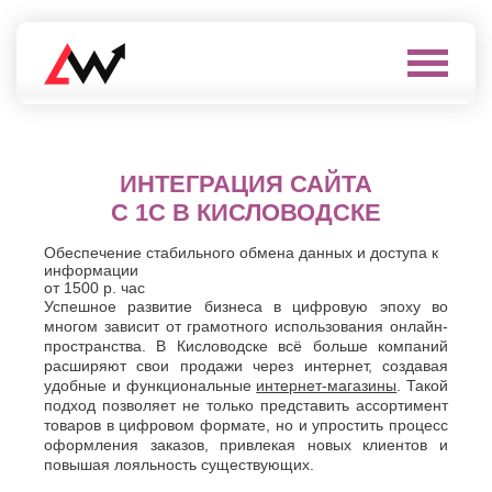
Выберите
город
Нефтеюганск
А
Нижневартовск
ИНТЕГРАЦИЯ САЙТА
Нижнекамск
Алушта
С 1С В КИСЛОВОДСКЕ
Нижний
Альметьевск
Новгород
Анапа
Обеспечение стабильного обмена данных и доступа к
Нижний
Арзамас
информации
Тагил
от 1500 р. час
Армавир
Новокуйбышевск
Успешное развитие бизнеса в цифровую эпоху во
Архангельск
Новомосковск
многом зависит от грамотного использования онлайн-
Астрахань
пространства. В Кисловодске всё больше компаний
Новороссийск
Б
расширяют свои продажи через интернет, создавая
Новочебоксарск
удобные и функциональные
интернет-магазины
. Такой
Новочеркасск
Балаково
подход позволяет не только представить ассортимент
Новошахтинск
Балашиха
товаров в цифровом формате, но и упростить процесс
Новый
Батайск
оформления заказов, привлекая новых клиентов и
Уренгой
повышая лояльность существующих.
Бахчисарай
Ноябрьск
Белгород