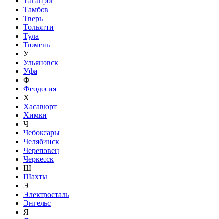
Таганрог
Тамбов
Тверь
Тольятти
Тула
Тюмень
У
Ульяновск
Уфа
Ф
Феодосия
Х
Хасавюрт
Химки
Ч
Чебоксары
Челябинск
Череповец
Черкесск
Ш
Шахты
Э
Электросталь
Энгельс
Я