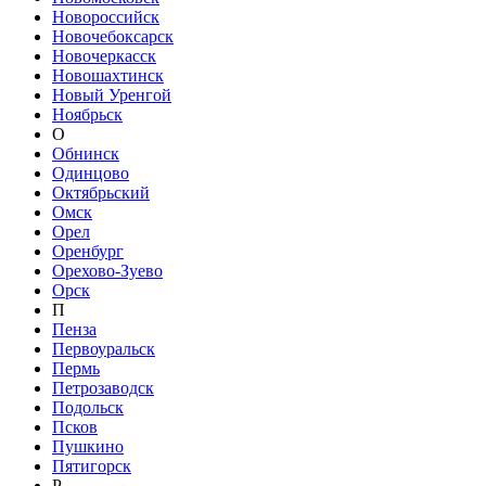
Новороссийск
Новочебоксарск
Новочеркасск
Новошахтинск
Новый Уренгой
Ноябрьск
О
Обнинск
Одинцово
Октябрьский
Омск
Орел
Оренбург
Орехово-Зуево
Орск
П
Пенза
Первоуральск
Пермь
Петрозаводск
Подольск
Псков
Пушкино
Пятигорск
Р