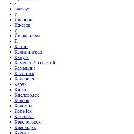
З
Златоуст
И
Иваново
Ижевск
Й
Йошкар-Ола
К
Казань
Калининград
Калуга
Каменск-Уральский
Камышин
Каспийск
Кемерово
Керчь
Киров
Кисловодск
Ковров
Коломна
Копейск
Кострома
Красногорск
Краснодар
Курган