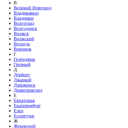
В
Великий Новгород
Владикавказ
Владимир
Волгоград
Волгодонск
Волжск
Волжский
Вологда
Воронеж
Г
Геленджик
Грозный
Д
Дербент
Джанкой
Дзержинск
Димитровград
Е
Евпатория
Екатеринбург
Елец
Ессентуки
Ж
Жуковский