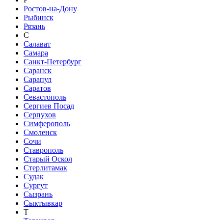
Ростов-на-Дону
Рыбинск
Рязань
С
Салават
Самара
Санкт-Петербург
Саранск
Сарапул
Саратов
Севастополь
Сергиев Посад
Серпухов
Симферополь
Смоленск
Сочи
Ставрополь
Старый Оскол
Стерлитамак
Судак
Сургут
Сызрань
Сыктывкар
Т