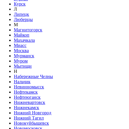
Курск
Л
Липецк
Люберцы
М
Магнитогорск
Майкоп
Махачкала
Миасс
Москва
Мурманск
Муром
Мытищи
Н
Набережные Челны
Нальчик
Невинномысск
Нефтекамск
Нефтеюганск
Нижневартовск
Нижнекамск
Нижний Новгород
Нижний Тагил
Новокуйбышевск
Новомосковск