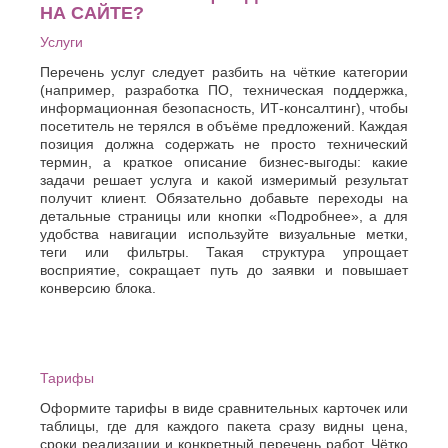
информационные
информационные
НА САЙТЕ?
К
Стерлитамак
технологии
Сайт компании
технологии
Вы можете
«IT-OMEGA» сервисы и
создать свой собственный и
Судак
Услуги
Казань
оборудование для
уникальный цифровой пакет!
Сургут
Калининград
автоматизации бизнеса
Перечень услуг следует разбить на чёткие категории
Сызрань
Калуга
(например, разработка ПО, техническая поддержка,
Сыктывкар
Каменск-
информационная безопасность, ИТ-консалтинг), чтобы
Уральский
посетитель не терялся в объёме предложений. Каждая
Т
Камышин
позиция должна содержать не просто технический
Таганрог
Каспийск
термин, а краткое описание бизнес-выгоды: какие
Тамбов
Кемерово
задачи решает услуга и какой измеримый результат
получит клиент. Обязательно добавьте переходы на
Тверь
Керчь
детальные страницы или кнопки «Подробнее», а для
Тольятти
Киров
удобства навигации используйте визуальные метки,
Тула
Кисловодск
теги или фильтры. Такая структура упрощает
Тюмень
Ковров
восприятие, сокращает путь до заявки и повышает
Коломна
У
конверсию блока.
Копейск
Ульяновск
Кострома
Уфа
Красногорск
Краснодар
Ф
Тарифы
Курган
Феодосия
Курск
Оформите тарифы в виде сравнительных карточек или
Х
таблицы, где для каждого пакета сразу видны цена,
Л
сроки реализации и конкретный перечень работ. Чётко