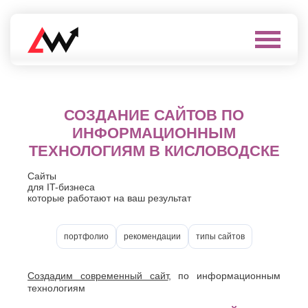
Выберите
город
Нефтеюганск
А
Нижневартовск
СОЗДАНИЕ САЙТОВ ПО
Нижнекамск
Алушта
ИНФОРМАЦИОННЫМ
Нижний
Альметьевск
ТЕХНОЛОГИЯМ В КИСЛОВОДСКЕ
Новгород
Анапа
Нижний
Арзамас
Тагил
Сайты
Армавир
для IT-бизнеса
Новокуйбышевск
Архангельск
которые работают на ваш результат
Новомосковск
Астрахань
Новороссийск
Б
Новочебоксарск
портфолио
рекомендации
типы сайтов
Новочеркасск
Балаково
Новошахтинск
Балашиха
Новый
Создадим современный сайт
, по информационным
Батайск
Уренгой
технологиям
Бахчисарай
Ноябрьск
Белгород