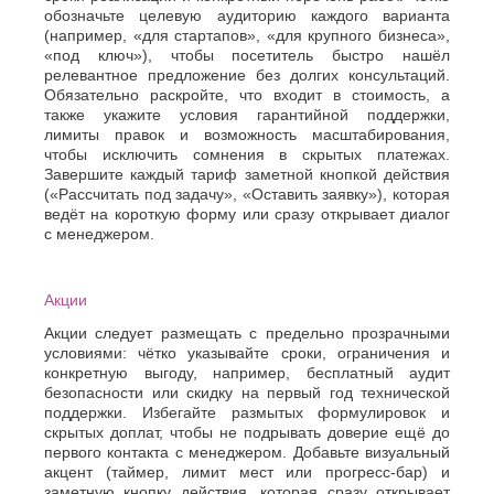
Хасавюрт
Липецк
обозначьте целевую аудиторию каждого варианта
Химки
Люберцы
(например, «для стартапов», «для крупного бизнеса»,
«под ключ»), чтобы посетитель быстро нашёл
Ч
М
релевантное предложение без долгих консультаций.
Обязательно раскройте, что входит в стоимость, а
Чебоксары
Магнитогорск
также укажите условия гарантийной поддержки,
Челябинск
Майкоп
лимиты правок и возможность масштабирования,
Череповец
Махачкала
чтобы исключить сомнения в скрытых платежах.
Черкесск
Миасс
Завершите каждый тариф заметной кнопкой действия
Москва
Ш
(«Рассчитать под задачу», «Оставить заявку»), которая
Мурманск
ведёт на короткую форму или сразу открывает диалог
Шахты
Муром
с менеджером.
Мытищи
Э
Н
Электросталь
Акции
Энгельс
Набережные
Акции следует размещать с предельно прозрачными
Челны
Я
условиями: чётко указывайте сроки, ограничения и
Нальчик
конкретную выгоду, например, бесплатный аудит
Ялта
Невинномысск
безопасности или скидку на первый год технической
Ярославль
Нефтекамск
поддержки. Избегайте размытых формулировок и
скрытых доплат, чтобы не подрывать доверие ещё до
первого контакта с менеджером. Добавьте визуальный
акцент (таймер, лимит мест или прогресс-бар) и
заметную кнопку действия, которая сразу открывает