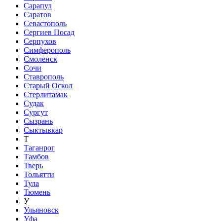
Сарапул
Саратов
Севастополь
Сергиев Посад
Серпухов
Симферополь
Смоленск
Сочи
Ставрополь
Старый Оскол
Стерлитамак
Судак
Сургут
Сызрань
Сыктывкар
Т
Таганрог
Тамбов
Тверь
Тольятти
Тула
Тюмень
У
Ульяновск
Уфа