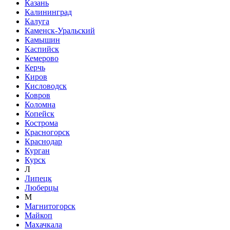
Казань
Калининград
Калуга
Каменск-Уральский
Камышин
Каспийск
Кемерово
Керчь
Киров
Кисловодск
Ковров
Коломна
Копейск
Кострома
Красногорск
Краснодар
Курган
Курск
Л
Липецк
Люберцы
М
Магнитогорск
Майкоп
Махачкала