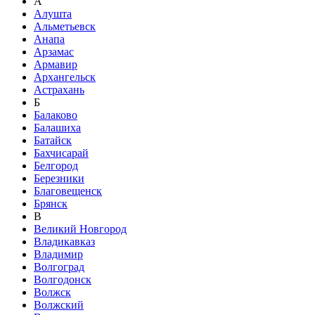
А
Алушта
Альметьевск
Анапа
Арзамас
Армавир
Архангельск
Астрахань
Б
Балаково
Балашиха
Батайск
Бахчисарай
Белгород
Березники
Благовещенск
Брянск
В
Великий Новгород
Владикавказ
Владимир
Волгоград
Волгодонск
Волжск
Волжский