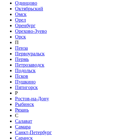
Одинцово
Октябрьский
Омск
Орел
Оренбург
Орехово-Зуево
Орск
П
Пенза
Первоуральск
Пермь
Петрозаводск
Подольск
Псков
Пушкино
Пятигорск
Р
Ростов-на-Дону
Рыбинск
Рязань
С
Салават
Самара
Санкт-Петербург
Саранск