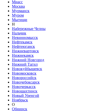
Миасс
Москва
Мурманск
Муром
Мытищи
Н
Набережные Челны
Нальчик
Невинномысск
Нефтекамск
Нефтеюганск
Нижневартовск
Нижнекамск
Нижний Новгород
Нижний Тагил
Новокуйбышевск
Новомосковск
Новороссийск
Новочебоксарск
Новочеркасск
Новошахтинск
Новый Уренгой
Ноябрьск
О
Обнинск