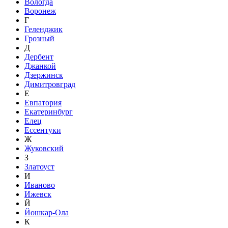
Вологда
Воронеж
Г
Геленджик
Грозный
Д
Дербент
Джанкой
Дзержинск
Димитровград
Е
Евпатория
Екатеринбург
Елец
Ессентуки
Ж
Жуковский
З
Златоуст
И
Иваново
Ижевск
Й
Йошкар-Ола
К